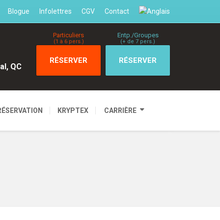
Blogue
Infolettres
CGV
Contact
Particuliers
Entp./Groupes
(1 à 6 pers.)
(+ de 7 pers.)
RÉSERVER
RÉSERVER
al, QC
RÉSERVATION
KRYPTEX
CARRIÈRE