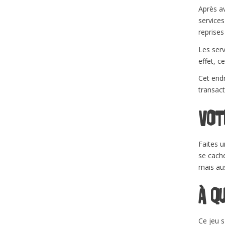
Après av
services
reprises
Les serv
effet, c
Cet endr
transact
Vot
Faites u
se cache
mais aus
À q
Ce jeu s