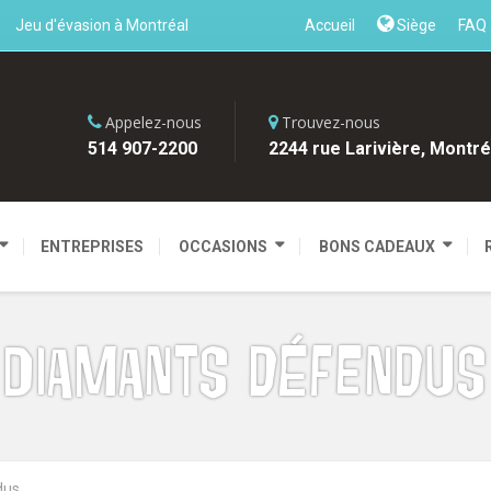
Jeu d'évasion à Montréal
Accueil
Siège
FAQ
Appelez-nous
Trouvez-nous
514 907-2200
2244 rue Larivière, Montré
ENTREPRISES
OCCASIONS
BONS CADEAUX
Diamants défendus
dus