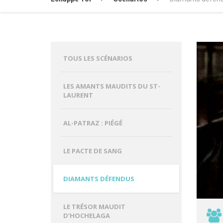
TOUS LES SCÉNARIOS
LES AMANTS MAUDITS DU ST-
LAURENT
AL-PATRAZ : PIÉGÉ
LE PACTE DE SANG
DIAMANTS DÉFENDUS
LE TRÉSOR MAUDIT
D’HOCHELAGA